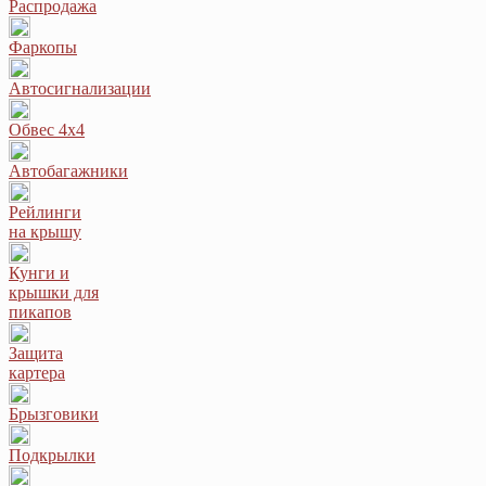
Распродажа
Фаркопы
Автосигнализации
Обвес 4х4
Автобагажники
Рейлинги
на крышу
Кунги и
крышки для
пикапов
Защита
картера
Брызговики
Подкрылки