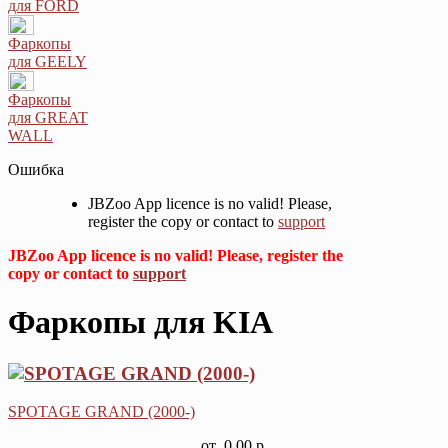
для FORD
Фаркопы
для GEELY
Фаркопы
для GREAT
WALL
Ошибка
JBZoo App licence is no valid! Please,
register the copy or contact to
support
JBZoo App licence is no valid! Please, register the
copy or contact to
support
Фаркопы для KIA
SPOTAGE GRAND (2000-)
от
0,00 р.